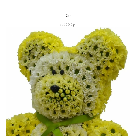
53
р.
8 500