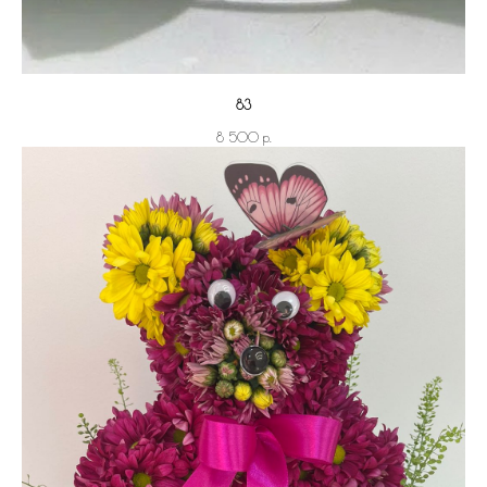
83
р.
8 500