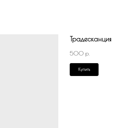
Традесканция
р.
500
Купить