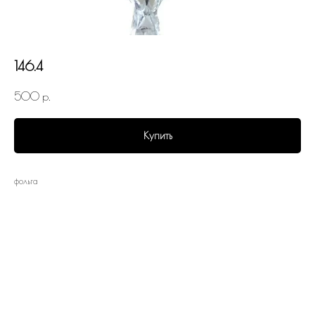
146.4
500
р.
Купить
фольга