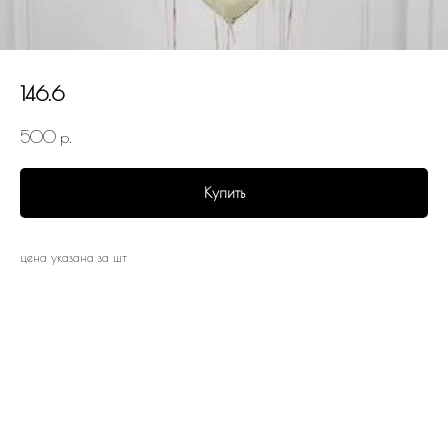
146.6
500
р.
Купить
цена указана за шт