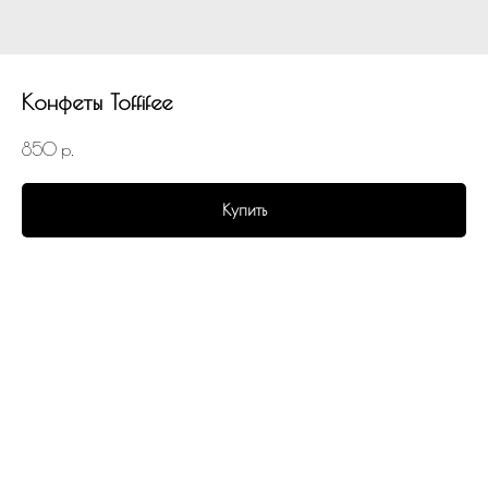
Конфеты Toffifee
850
р.
Купить