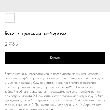
Букет с цветными герберами
2 918
р.
Купить
Букет с цветными герберами можно преподнести людям всех возрастов.
Букетами из гербер принято украшать детские праздники. Они порадуют
и мужчин, и женщин. Уход за цветами в вазе предполагает несколько
простых правил, они помогут продлить их жизнь🌸 1. При уходе не
забывайте обновлять срез цветов - необходимо подрезать стебель на 1 см
под острым углом✂️ 2. Наливайте в вазу прохладную чистую воду. 3. Ваза
для букета должна быть предпочтительно из стекла. 4. Не забывайте менять
водичку ежедневно. 5. При смене воды вазу лучше мыть. 6. Держите цветы
вдали от тепла и солнечных лучей☀️