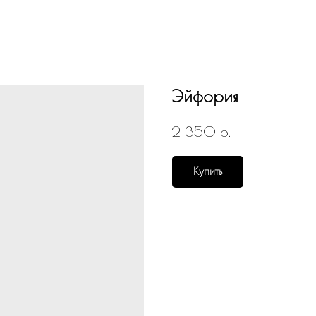
Эйфория
р.
2 350
Купить