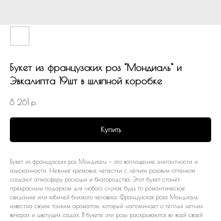
Букет из французских роз "Мондиаль" и
Эвкалипта 19шт в шляпной коробке
8 261
р.
Купить
Букет из французских роз Мондиаль — это воплощение элегантности и
изысканности. Нежные кремовые лепестки с лёгким розовым оттенком
создают атмосферу роскоши и благородства. Этот букет станет
прекрасным подарком для любого случая, будь то романтическое
свидание или юбилей близкого человека. Французская роза Мондиаль
известна своим тонким ароматом, который напоминает о тёплых летних
вечерах и цветущих садах. В букете эти розы раскрываются во всей своей