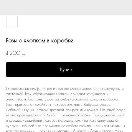
Розы с хлопком в коробке
4 200
р.
Купить
Вдохновляющая симфония роз и нежного хлопка дополненная лагурусом и
фисташкой. Розы, обрамленные хлопком, придают воздушность и
элегантность. Хлопковые узоры на стеблях добавляют тепла и комфорта.
Букет прекрасно подойдет в подарок для мамы, бабушки, сестры,
любимой девушке, дочери, крестной, подруге или коллеге. На какой повод
можно преподнести этот букет: • признание в любви, • предложение руки
и сердца, • свадебный подарок молодоженам, • на годовщину свадьбы
супруге, • юбилей или празднование особого события, • день рождение, • в
качестве извинения, • рождение ребенка. • 8 марта • День матери • День