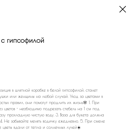
 с гипсофилой
зиция в шляпной коробке в белой гипсофилой, станет
ушки или женщины на любой случай. Уход за цветами в
остых правил, они помогут продлить их жизнь🌸 1. При
ез цветов - необходимо подрезать стебель на 1 см под
вазу прохладную чистую воду. 3. Ваза для букета должна
 4. Не забывайте менять водичку ежедневно. 5. При смене
е цветы вдали от тепла и солнечных лучей☀️