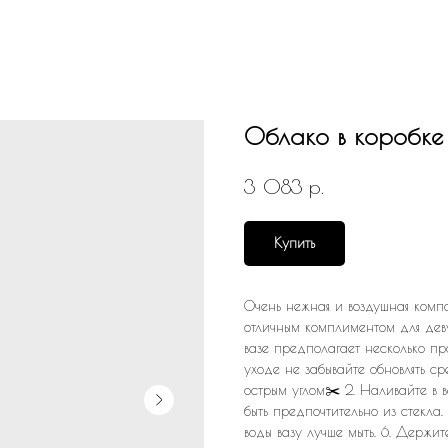
Облако в коробке
р.
3 083
Купить
Очень нежная и воздушная компо
отличным комплиментом для дев
вазе предполагает несколько пр
уходе не забывайте обновлять ср
острым углом✂️ 2. Наливайте в 
быть предпочтительно из стекла.
воды вазу лучше мыть. 6. Держит