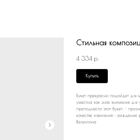
Стильная композиц
р.
4 334
Купить
Букет прекрасно подойдет для м
уместна как знак внимания для 
преподнести этот букет: • приз
качестве извинения • рождение 
Валентина