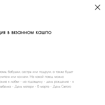
ия в вязанном кашпо
амы, бабушки, сестры или подруги, а также будет
учителя или коллеги. На какой повод можно
нание в любви • на годовщину • день рождение • в
ребенка • День матери • 8 марта • День Святого