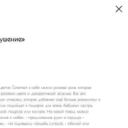
кушение»
ветов. Сочетает в себе нежно розовые розы, которые
розового цвета и декоративной зеленью. Всё это
ую упаковку, которая добавляет ещё больше романтики и
асно подойдет в подарок для мамы, бабушки, сестры,
ной, подруге или коллеге. На какой повод можно
нание в любви, • предложение руки и сердца, •
, • на годовщину свадьбы супруге, • юбилей или