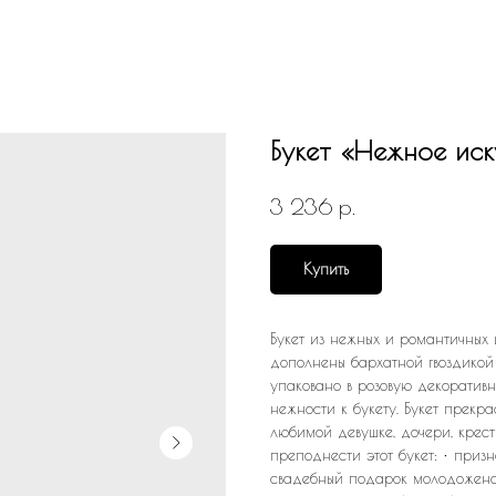
Букет «Нежное ис
р.
3 236
Купить
Букет из нежных и романтичных ц
дополнены бархатной гвоздикой 
упаковано в розовую декоративн
нежности к букету. Букет прекр
любимой девушке, дочери, крест
преподнести этот букет: • приз
свадебный подарок молодоженам