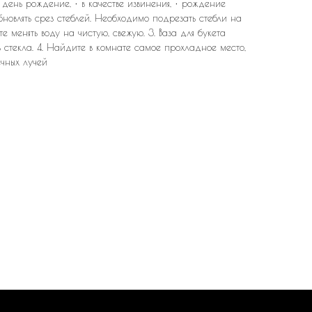
 день рождение, • в качестве извинения, • рождение
обновлять срез стеблей. Необходимо подрезать стебли на
йте менять воду на чистую, свежую. 3. Ваза для букета
 стекла. 4. Найдите в комнате самое прохладное место,
ечных лучей