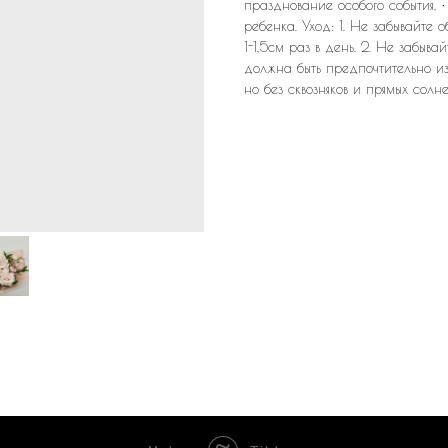
празднование особого события, •
ребенка. Уход: 1. Не забывайте 
1-1,5см раз в день. 2. Не забыва
должна быть предпочтительно из
но без сквозняков и прямых солн