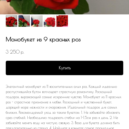
Монобукет из 9 красных роз
3 250
р.
Купить
Элегантный монобукет из 11 восхитительных алых роз. Каждый идеально
распустившийся бутон воплощает страстную романтику. Роскошный
подарок, выражающий самые искренние чувства. Монобукет из 11 красных
роз - страстное признание в любви. Роскошный и чувственный букет,
дарящий море нежности и очарования. Идеальный подарок для самых
близких. Рекомендуемый уход за таким букетом: 1. Не забывайте обновлять
срез стеблей. Необходимо подрезать стебли на 1-1,5см раз в день. 2. Не
забывайте менять воду на чистую, свежую. 3. Ваза для букета должна быть
предпочтительно из стекла. 4. Найдите в комнате самое прохладное