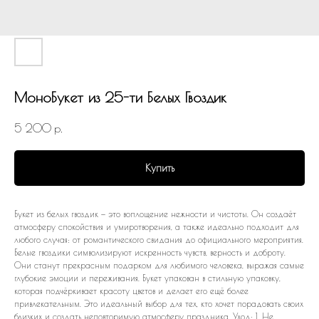
МоноБукет из 25-ти Белых Гвоздик
5 200
р.
Купить
Букет из белых гвоздик — это воплощение нежности и чистоты. Он создаёт
атмосферу спокойствия и умиротворения, а также идеально подходит для
любого случая: от романтического свидания до официального мероприятия.
Белые гвоздики символизируют искренность чувств, верность и доброту.
Они станут прекрасным подарком для любимого человека, выражая самые
глубокие эмоции и переживания. Букет упакован в стильную упаковку,
которая подчёркивает красоту цветов и делает его ещё более
привлекательным. Это идеальный выбор для тех, кто хочет порадовать своих
близких и создать неповторимую атмосферу праздника. Уход: 1. Не