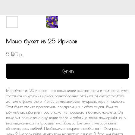
Моно букет из 25 Ирисов
5 140
р.
Купить
Монобукет из 25 ирисов — это воплощение элегантности и нежности. Букет
составлен из крупных ирисов разнообразных оттенков, от светло-голубого
до тёмно-фиолетового. Ирисы символизируют мудрость, веру и надежду.
Этот букет станет прекрасным подарком для любого случая: будь то
юбилей, свадьба или просто желание порадовать близкого человека. Он
подарит получателю ощущение тепла и заботы, а также подчеркнёт вашу
индивидуальность и хороший вкус .Уход за Цветами 1. Не забывайте
обновлять срез стеблей. Необходимо подрезать стебли на 1-1,5см раз в
день. 2. Не забывайте менять воду на чистую, свежую. 3. Ваза для букета