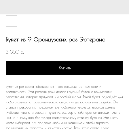
Букет из 9 Французских роз Эсперанс
3 350
р.
Купить
Букет из роз сорта «Эсперанс» — это воплощение нежности и
элегантности. Эти розовые розы имеют крупный бутон с волнистыми
лепестками, которые придают им особый шарм. Такой букет подойдёт для
любого случая: от романтического свидания до юбилея или свадьбы. Он
станет прекрасным подарком для любимого человека, выражая самые
глубокие чувства и эмоции. Букет из роз сорта «Эсперанс» выглядит очень
нежно и воздушно, благодаря светло-розовому оттенку бутонов. Эти цветы
часто выбирают для подарка любимым женщинам, чтобы выразить
восхищение их красотой и женственностью. Розы этого сорта долго