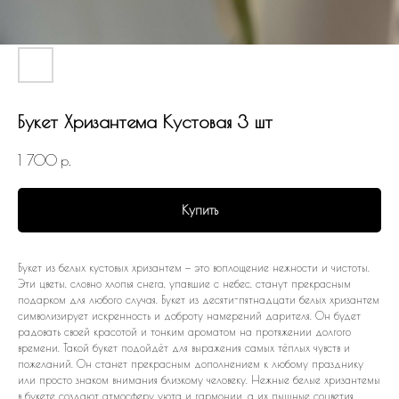
Букет Хризантема Кустовая 3 шт
1 700
р.
Купить
Букет из белых кустовых хризантем — это воплощение нежности и чистоты.
Эти цветы, словно хлопья снега, упавшие с небес, станут прекрасным
подарком для любого случая. Букет из десяти-пятнадцати белых хризантем
символизирует искренность и доброту намерений дарителя. Он будет
радовать своей красотой и тонким ароматом на протяжении долгого
времени. Такой букет подойдёт для выражения самых тёплых чувств и
пожеланий. Он станет прекрасным дополнением к любому празднику
или просто знаком внимания близкому человеку. Нежные белые хризантемы
в букете создают атмосферу уюта и гармонии, а их пышные соцветия