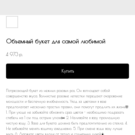
Объемный букет для самой любимой
4 973
р.
Купить
Потрясающий букет из нежных розовых роз. Он воплощает собой
совершенство вкуса. Волнистые розовые лепестки передают очарование
молодости и беспечную влюбленность. Уход за цветами в вазе
предполагает несколько простых правил, они помогут продлить их жизнь🌸
1. При уходе не забывайте обновлять срез цветов - необходимо подрезать
стебель на 1 см под острым углом✂️ 2. Наливайте в вазу прохладную
чистую воду. 3. Ваза для букета должна быть предпочтительно из стекла. 4.
Не забывайте менять водичку ежедневно. 5. При смене воды вазу лучше
мыть. 6. Держите цветы вдали от тепла и солнечных лучей☀️