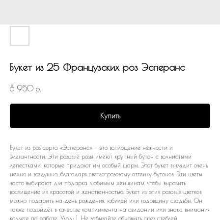
Букет из 25 Французских роз Эсперанс
8 950
р.
Купить
Букет из роз сорта «Эсперанс» — это воплощение нежности и
элегантности. Эти розовые розы имеют крупный бутон с волнистыми
лепестками, которые придают им особый шарм. Этот букет выглядит очень
нежно и воздушно, благодаря светло-розовому оттенку бутонов. Эти цветы
часто выбирают для подарка любимым женщинам, чтобы выразить
восхищение их красотой и женственностью. Букет из этих розовых цветков
можно подарить на день рождения, юбилей или годовщину свадьбы. Он
также подойдёт в качестве комплимента на свидании или знака внимания
коллеге по работе. Уход: 1. Не забывайте обновлять срез стеблей.