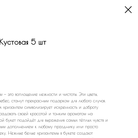
Кустовая 5 шт
ем — это воплощение нежности и чистоты. Эти цветы,
 небес, станут прекрасным подарком для любого случая.
ых хризантем символизирует искренность и доброту
радовать своей красотой и тонким ароматом на
кой букет подойдёт для выражения самых тёплых чувств и
ным дополнением к любому празднику или просто
еку. Нежные белые хризантемы в букете создают