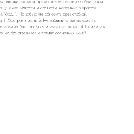
их пышные соцветия придают композиции особый шарм.
ощущение лёгкости и свежести, напомнив о красоте
 Уход: 1. Не забывайте обновлять срез стеблей.
1-1,5см раз в день. 2. Не забывайте менять воду на
ета должна быть предпочтительно из стекла. 4. Найдите в
, но без сквозняков и прямых солнечных лучей