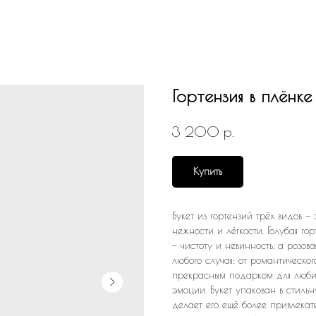
Гортензия в плёнке
р.
3 200
Купить
Букет из гортензий трёх видов —
нежности и лёгкости. Голубая го
— чистоту и невинность, а розов
любого случая: от романтическо
прекрасным подарком для любимо
эмоции. Букет упакован в стильн
делает его ещё более привлекате