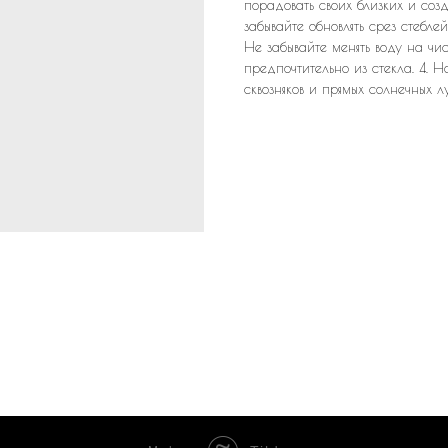
порадовать своих близких и соз
забывайте обновлять срез стеблей
Не забывайте менять воду на чис
предпочтительно из стекла. 4. 
сквозняков и прямых солнечных л