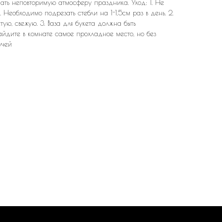
дать неповторимую атмосферу праздника. Уход: 1. Не
. Необходимо подрезать стебли на 1-1,5см раз в день. 2.
тую, свежую. 3. Ваза для букета должна быть
Найдите в комнате самое прохладное место, но без
учей