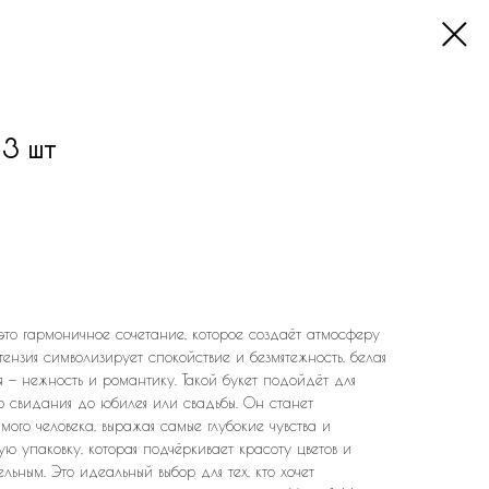
 3 шт
 это гармоничное сочетание, которое создаёт атмосферу
ртензия символизирует спокойствие и безмятежность, белая
ая — нежность и романтику. Такой букет подойдёт для
го свидания до юбилея или свадьбы. Он станет
го человека, выражая самые глубокие чувства и
ую упаковку, которая подчёркивает красоту цветов и
льным. Это идеальный выбор для тех, кто хочет