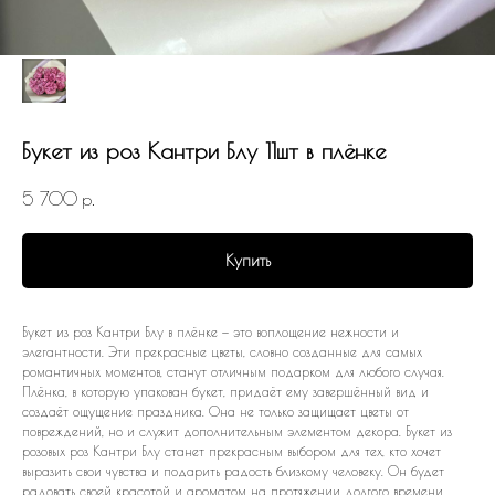
Букет из роз Кантри Блу 11шт в плёнке
5 700
р.
Купить
Букет из роз Кантри Блу в плёнке — это воплощение нежности и
элегантности. Эти прекрасные цветы, словно созданные для самых
романтичных моментов, станут отличным подарком для любого случая.
Плёнка, в которую упакован букет, придаёт ему завершённый вид и
создаёт ощущение праздника. Она не только защищает цветы от
повреждений, но и служит дополнительным элементом декора. Букет из
розовых роз Кантри Блу станет прекрасным выбором для тех, кто хочет
выразить свои чувства и подарить радость близкому человеку. Он будет
радовать своей красотой и ароматом на протяжении долгого времени.